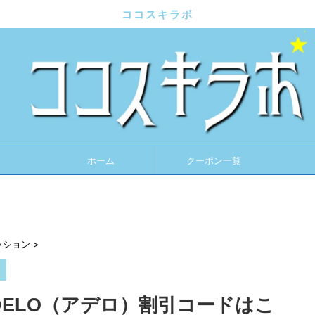
ココスキラボ
ホーム
クーポン一覧
ッション
>
ン
DELO（アデロ）割引コードはこ