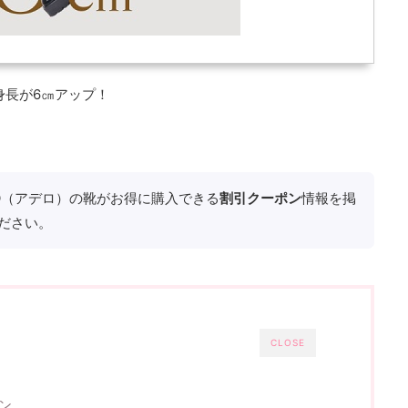
身長が6㎝アップ！
LO（アデロ）の靴がお得に購入できる
割引クーポン
情報を掲
ださい。
CLOSE
ン