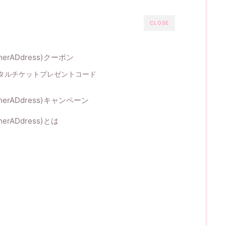
CLOSE
rADdress)クーポン
タルチケットプレゼントコード
erADdress)キャンペーン
rADdress)とは