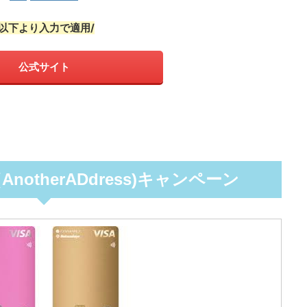
\以下より入力で適用/
公式サイト
otherADdress)キャンペーン