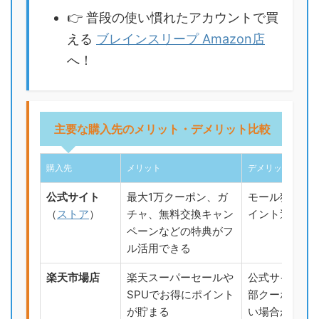
👉 普段の使い慣れたアカウントで買
える
ブレインスリープ Amazon店
へ！
主要な購入先のメリット・デメリット比較
購入先
メリット
デメリット
公式サイト
最大1万クーポン、ガ
モール独自の
（
ストア
）
チャ、無料交換キャン
イント還元は
ペーンなどの特典がフ
ル活用できる
楽天市場店
楽天スーパーセールや
公式サイト専
SPUでお得にポイント
部クーポンが
が貯まる
い場合がある