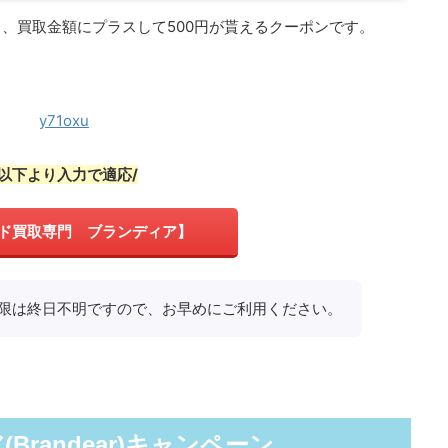
、買取金額にプラスして500円が貰えるクーポンです。
y71oxu
\以下より入力で適応/
ド買取専門 ブランディア】
限は終日不明ですので、お早めにご利用ください。
Brandear)キャンペーン