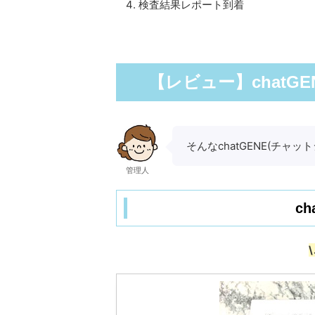
検査結果レポート到着
【レビュー】chatG
そんなchatGENE(チャ
管理人
ch