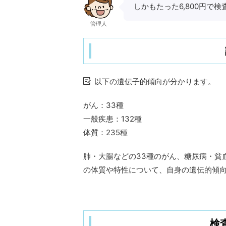
しかもたった6,800円で
管理人
以下の遺伝子的傾向が分かります。
がん：33種
一般疾患：132種
体質：235種
肺・大腸などの33種のがん、糖尿病・貧血
の体質や特性について、自身の遺伝的傾
検