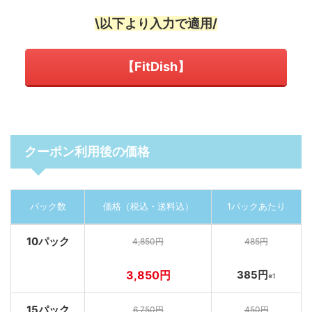
\以下より入力で適用/
【FitDish】
クーポン利用後の価格
パック数
価格（税込・送料込）
1パックあたり
10パック
4,850円
485円
3,850円
385円
※1
15パック
6,750円
450円