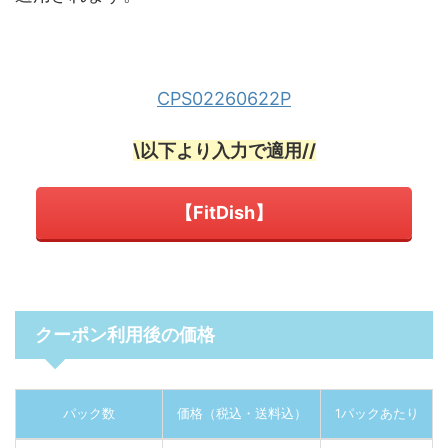
CPS02260622P
\以下より入力で適用//
【FitDish】
クーポン利用後の価格
パック数
価格（税込・送料込）
1パックあたり