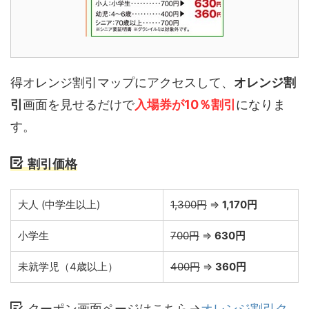
得オレンジ割引マップにアクセスして、
オレンジ割
引
画面を見せるだけで
入場券が10％割引
になりま
す。
割引価格
大人 (中学生以上)
1,300円
⇒
1,170円
小学生
700円
⇒
630円
未就学児（4歳以上）
400円
⇒
360円
クーポン画面ページはこちら→
オレンジ割引ク