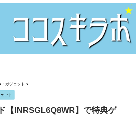
ホ・ガジェット
>
ジェット
ード【INRSGL6Q8WR】で特典ゲ