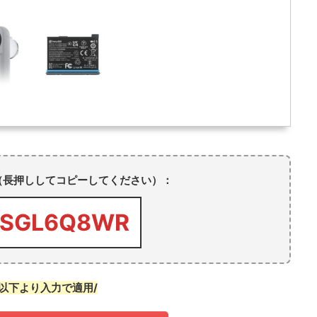
（長押ししてコピーしてください）：
RSGL6Q8WR
\以下より入力で適用/