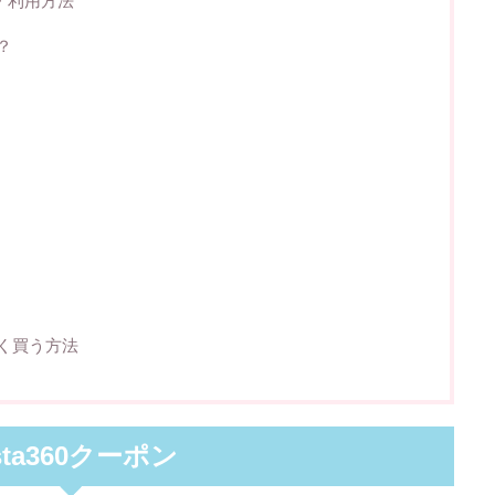
・利用方法
？
安く買う方法
sta360クーポン