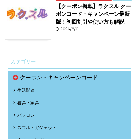
1kg、 黒毛和牛 サーロインステーキ
【クーポン掲載】ラクスル クー
200g×3枚、 黒毛和牛 サーロインステーキ
ポンコード・キャンペーン最新
200g×4枚、 とらふぐセット、 天然クエ鍋
版！初回割引や使い方も解説
セット
2026/8/6
カット済 ボイルずわい蟹＆ボイルたらば蟹
400円
食べ比べセット1.6kg (800g×2パック)、 カ
割引
ット済 生ずわい蟹 2.4kg(800g×3パッ
ク)、 やまやの博多もつ鍋 2個セット、 合
カテゴリー
鴨鍋 2個セット、 のどぐろ炙り刺し・しゃ
ぶしゃぶ 2個セット
クーポン・キャンペーンコード
カット済 ボイルたらば蟹 1.6kg(800g×2パ
500円割
生活関連
ック)、 生ずわい蟹 しゃぶしゃぶ用
引
寝具・家具
2kg(500g×4パック)
パソコン
カット済 ボイルずわい蟹＆ボイルたらば蟹
600円割
食べ比べセット 3.2kg(800g×4パック)、
引
スマホ・ガジェット
とらふぐ 2個セット