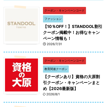
クーポン・キャンペーンコード
マイおせち 優待割引一覧
割引金額
ファッション
【10％OFF！】STANDOOL割引
マイおせちの購入合計金額（送料を除く）
200円割
5,000円～9,999円
引
クーポン掲載中！お得なキャン
ペーン情報も！
マイおせちの購入合計金額（送料を除く）
400円
2026/7/31
10,000円～14,999円
割引
マイおせちの購入合計金額（送料を除く）
600円割
クーポン・キャンペーンコード
15,000円～19,999円
引
教育関連クーポン
マイおせちの購入合計金額（送料を除く）
800円割
【クーポンあり】資格の大原割
20,000円～24,999円
引
引クーポン・キャンペーンまと
め【2026最新版】
マイおせちの購入合計金額（送料を除く）
1,000円
2026/8/1
25,000円～
割引