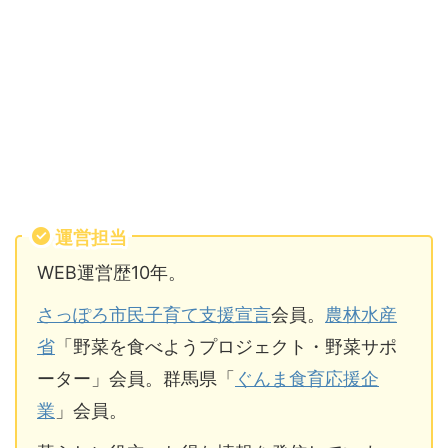
運営担当
WEB運営歴10年。
さっぽろ市民子育て支援宣言
会員。
農林水産
省
「野菜を食べようプロジェクト・野菜サポ
ーター」会員。群馬県「
ぐんま食育応援企
業
」会員。
クーポン対象のおせちと割引価格
は以下の通り。
おススメ