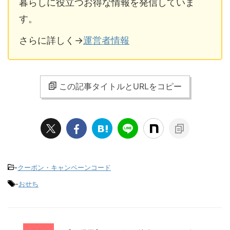
暮らしに役立つお得な情報を発信していま
す。
盛付おせち 優待割引一覧
割引金額
さらに詳しく→
運営者情報
板前魂の花籠、 板前魂の祝寿、 板前魂の
200円割
望、 板前魂の瑠璃、 板前魂の竹、 板前魂
引
の春小箱、 板前魂の八宝、 板前魂の小桜
この記事タイトルとURLをコピー
（2個セット）、 板前魂の小桜（3個セッ
ト）、 板前魂の煌、 板前魂のやわらかお
せち 、 板前魂のおつまみおせち
板前魂の初夢、 板前魂の松、 板前魂の
300円
雅、 板前魂の天神、 板前魂のソレイユ、
割引
-
クーポン・キャンペーンコード
板前魂の百福、 板前魂の万里、 板前魂の
子ども用おせち、 板前魂の肉三昧おせち、
-
おせち
板前魂の高砂、 板前魂の飛翔、 板前魂の
白鳳、 板前魂の大和、 板前魂の煌（2個セ
ット）、 板前魂の煌（3個セット）、 板前