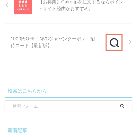
魂のやわらかおせち（二段重）、 板前魂の
【お得業】Cake.jpを注文するならポイン
やわらかおせち（三段重）
トサイト経由がおすすめ。
板前魂の葵、 板前魂の慶、 板前魂の曙、
400円
板前魂の極、 板前魂の富士、 板前魂の朱
割引
雀、 板前魂の琥珀、 板前魂の龍宮、 板前
1000円OFF！QVCジャパンクーポン・招
魂の七福神、 板前魂の花籠（2個セッ
待コード【最新版】
ト）、 板前魂の望（2個セット）、 板前魂
の竹（2個セット）、 板前魂の瑠璃（2個
セット）、 板前魂の八宝（2個セット）、
板前魂の祝寿（2個セット）
板前魂の六段重、 板前魂の雅（2個セッ
600円割
検索はこちらから
ト）、 板前魂の初夢（2個セット）、 板前
引
魂の松（2個セット）、 板前魂の天神（2
個セット）、ｍ、 板前魂の百福（2個セッ
ト）
700円割
新着記事
板前魂の七段重［14］
引