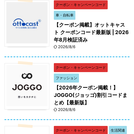
クーポン・キャンペーンコード
特選商品 優待割引一覧
割引金額
車・自転車
カット済 生ずわい蟹 0.8kg(800g×1パッ
200円割
【クーポン掲載】オットキャス
ク)、 カット済 ボイルずわい蟹
引
ト クーポンコード最新版 | 2026
1.6kg（800g×2パック）、 黒毛和牛 肩ロ
年8月検証済み
ーススライス すき焼き用 500g、 ロースト
2026/8/6
ビーフ 500g、 ローストビーフ 800g、 黒
毛和牛 サーロインステーキ 200g×2枚、
やまやの博多もつ鍋セット、 合鴨鍋セッ
クーポン・キャンペーンコード
ト、 のどぐろ炙り刺し・しゃぶしゃぶセッ
ファッション
ト
【2026年クーポン掲載！】
カット済 ボイルたらば蟹 0.8kg(800g×1パ
300円
JOGGO(ジョッゴ)割引コードま
ック)、 カット済 生ずわい蟹
割引
とめ【最新版】
1.6kg(800g×2パック)］、 生ずわい蟹 しゃ
2026/8/6
ぶしゃぶ用 1.4kg(700g×2パック)、 仙台牛
特選セット 1kg、 黒毛和牛 肩ローススライ
ス すき焼き用 800g、 ローストビーフ
クーポン・キャンペーンコード
生活関連