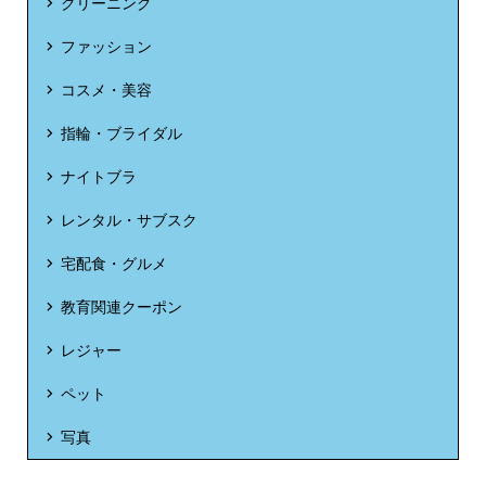
クリーニング
カット済 ボイルずわい蟹＆ボイルたらば蟹
700円割
ファッション
食べ比べセット 4.8kg (800g×6パック)、
引
カット済 ボイルたらば蟹 2.4kg(800g×3パ
コスメ・美容
ック)
指輪・ブライダル
ナイトブラ
レンタル・サブスク
宅配食・グルメ
教育関連クーポン
レジャー
ペット
写真