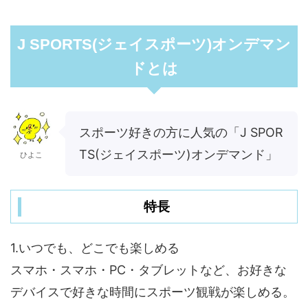
J SPORTS(ジェイスポーツ)オンデマン
ドとは
スポーツ好きの方に人気の「J SPOR
TS(ジェイスポーツ)オンデマンド」
ひよこ
特長
1.いつでも、どこでも楽しめる
スマホ・スマホ・PC・タブレットなど、お好きな
デバイスで好きな時間にスポーツ観戦が楽しめる。