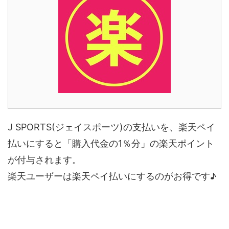
J SPORTS(ジェイスポーツ)の支払いを、楽天ペイ
払いにすると「購入代金の1％分」の楽天ポイント
が付与されます。
楽天ユーザーは楽天ペイ払いにするのがお得です♪