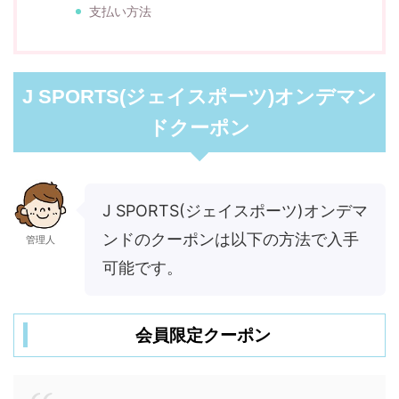
支払い方法
J SPORTS(ジェイスポーツ)オンデマン
ドクーポン
J SPORTS(ジェイスポーツ)オンデマ
ンドのクーポンは以下の方法で入手
管理人
可能です。
会員限定クーポン