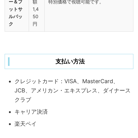
ー＆フ
額
特別価格で視聴可能です。
ットサ
1,4
ルパッ
50
ク
円
支払い方法
クレジットカード：VISA、MasterCard、
JCB、アメリカン・エキスプレス、ダイナース
クラブ
キャリア決済
楽天ペイ