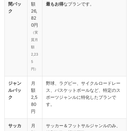
間パッ
額
最もお得
なプランです。
ク
26,
82
0円
（実
質月
額
2,23
5
円）
ジャン
月
野球、ラグビー、サイクルロードレー
ルパッ
額
ス、バスケットボールなど、特定のス
ク
2,5
ポーツジャンルに特化したプランで
80
す。
円
サッカ
月
サッカー＆フットサルジャンルのみ、