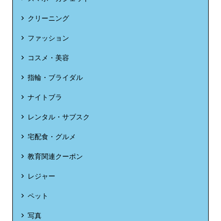
クリーニング
ファッション
コスメ・美容
指輪・ブライダル
ナイトブラ
レンタル・サブスク
宅配食・グルメ
教育関連クーポン
レジャー
ペット
写真