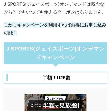
J SPORTS(ジェイスポーツ)オンデマンドは残念な
がら誰でもいつでも使えるクーポンはありません。
しかしキャンペーンを利用すればお得にお申し込み
可能！
J SPORTS(ジェイスポーツ)オンデマン
ドキャンペーン
半額！U25割