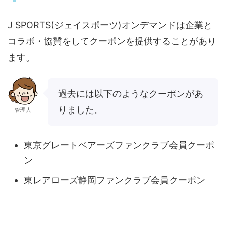
J SPORTS(ジェイスポーツ)オンデマンドは企業と
コラボ・協賛をしてクーポンを提供することがあり
ます。
過去には以下のようなクーポンがあ
りました。
管理人
東京グレートベアーズファンクラブ会員クーポ
ン
東レアローズ静岡ファンクラブ会員クーポン