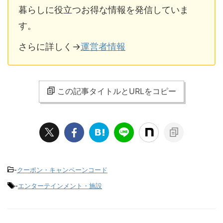
暮らしに役立つお得な情報を発信していま
す。
さらに詳しく→
運営者情報
この記事タイトルとURLをコピー
-
クーポン・キャンペーンコード
-
エンターテインメント・施設