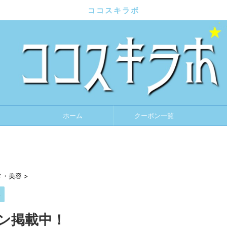
ココスキラボ
ホーム
クーポン一覧
メ・美容
>
容
ン掲載中！