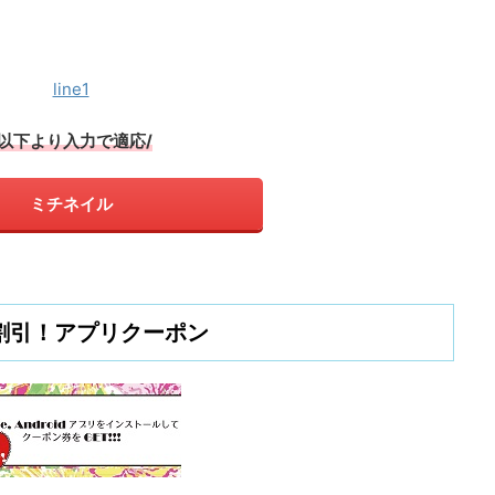
line1
\以下より入力で適応/
ミチネイル
％割引！アプリクーポン