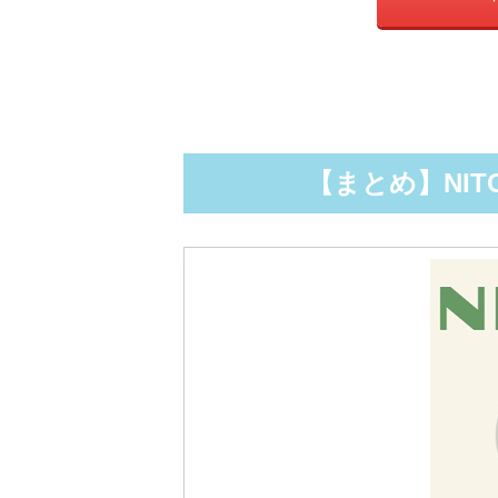
「
【まとめ】NIT