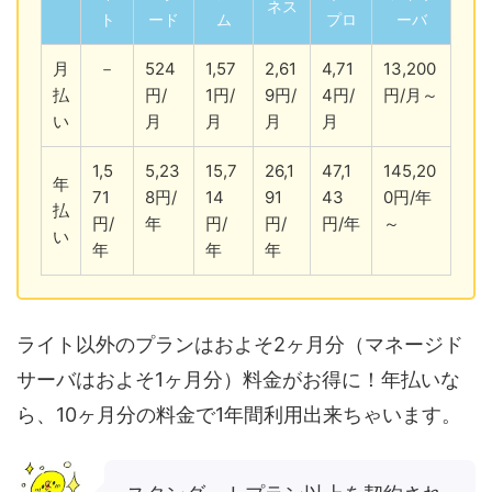
ネス
ト
ード
ム
プロ
ーバ
月
－
524
1,57
2,61
4,71
13,200
払
円/
1
円/
9
円/
4
円/
円/月～
い
月
月
月
月
1,5
5,23
15,7
26,1
47,1
145,20
年
71
8
円/
14
91
43
0
円/年
払
円/
年
円/
円/
円/年
～
い
年
年
年
ライト以外のプランはおよそ2ヶ月分（マネージド
サーバはおよそ1ヶ月分）料金がお得に！年払いな
ら、10ヶ月分の料金で1年間利用出来ちゃいます。