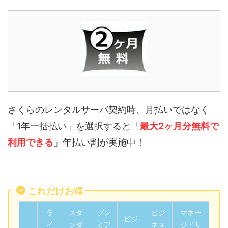
さくらのレンタルサーバ契約時、月払いではなく
「1年一括払い」を選択すると「
最大2ヶ月分無料で
利用できる
」年払い割が実施中！
これだけお得
ラ
スタ
プレ
ビジ
マネー
ビジ
イ
ンダ
ミア
ネス
ジドサ