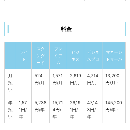
料金
スタ
プレ
ライ
ビジ
ビジネ
マネージ
ンダ
ミア
ト
ネス
スプロ
ドサーバ
ード
ム
月
－
524
1,571
2,619
4,714
13,200
払
円/月
円/月
円/月
円/月
円/月～
い
年
1,57
5,238
15,71
26,19
47,14
145,200
払
1
円/
円/年
4
円/
1
円/
3
円/
円/年～
い
年
年
年
年