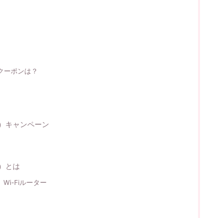
ク)クーポンは？
クス）キャンペーン
ス）とは
）Wi-Fiルーター