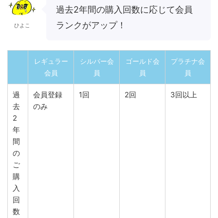
過去2年間の購入回数に応じて会員
ランクがアップ！
ひよこ
レギュラー
シルバー会
ゴールド会
プラチナ会
会員
員
員
員
過
会員登録
1回
2回
3回以上
去
のみ
2
年
間
の
ご
購
入
回
数