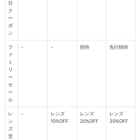
日
ク
ー
ポ
ン
フ
-
-
招待
先行招待
ァ
ミ
リ
ー
セ
ー
ル
レ
-
レンズ
レンズ
レンズ
ン
10%OFF
20%OFF
30%OFF
ズ
交