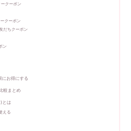
プタークーポン
プタークーポン
E友だちクーポン
ポン
限にお得にする
比較まとめ
t)とは
使える