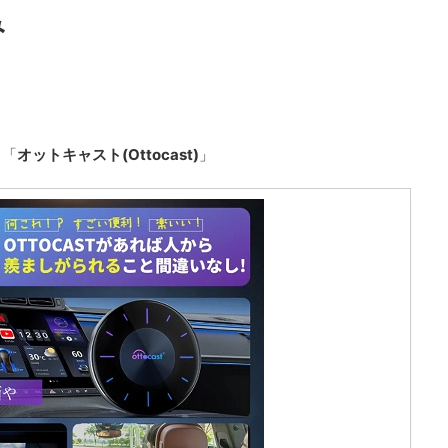
み
ド「
オットキャスト(Ottocast)
」