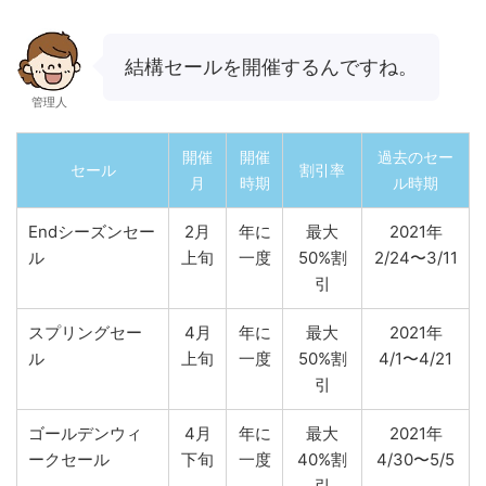
結構セールを開催するんですね。
管理人
開催
開催
過去のセー
セール
割引率
月
時期
ル時期
Endシーズンセー
2月
年に
最大
2021年
ル
上旬
一度
50%割
2/24〜3/11
引
スプリングセー
4月
年に
最大
2021年
ル
上旬
一度
50%割
4/1〜4/21
引
ゴールデンウィ
4月
年に
最大
2021年
ークセール
下旬
一度
40%割
4/30〜5/5
引